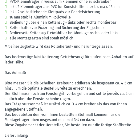
PVC-Klemmträger in weiss zum klemmen ohne zu schrauben
inkl. 2 Klemmträger aus PVC für Kunststofffenster bis max. 15 mm
inkl. 2 selbstklebende Klettpads zur Pendelsicherung
16 mm stabile Aluminium Rollowelle
Bedienung über einen Kettenzug - links oder rechts montierbar
Kettenhalter zur Fixierung und Sicherung der Zugschnur
BedienseiteKettenzug freiwählbar bei Montage rechts oder links
alle Montagearten sind somit möglich
Mit einer Zugkette wird das Rolloherauf- und heruntergelassen.
Das hochwertige Mini-Kettenzug-Getriebesorgt für stufenloses Anhalten auf
jeder Höhe.
Das Aufmaß:
Bitte messen Sie die Scheiben-Breiteund addieren Sie insgesamt ca. 4-5 cm
hinzu, um die optimale Bestell-Breite zu errechnen.
Der Stoff muss noch am Fenstergriff vorbeigehen und sollte jeweils ca. 2 cm
seitlich über die Fensterscheibe ragen.
Das Trägeraussenmaß ist zusätzlich ca. 3-4 cm breiter als das von Ihnen
angegebene Stoffmaß.
Das bedeutet zu dem von Ihnen bestellten Stoffmaß kommen für die
Montageträger oben insgesamt nochmal 3-4 cm dazu.
Diese Zugabemacht der Hersteller, Sie bestellen nur die fertige Stoffbreite.
Lieferumfang: