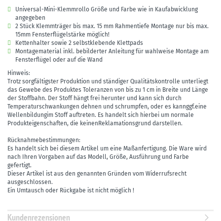
Universal-Mini-Klemmrollo Größe und Farbe wie in Kaufabwicklung
angegeben
2 Stück Klemmträger bis max. 15 mm Rahmentiefe Montage nur bis max.
15mm Fensterflügelstärke möglich!
Kettenhalter sowie 2 selbstklebende Klettpads
Montagematerial inkl. bebilderter Anleitung für wahlweise Montage am
Fensterflügel oder auf die Wand
Hinweis:
Trotz sorgfältigster Produktion und ständiger Qualitätskontrolle unterliegt
das Gewebe des Produktes Toleranzen von bis zu 1 cm in Breite und Länge
der Stoffbahn. Der Stoff hängt frei herunter und kann sich durch
Temperaturschwankungen dehnen und schrumpfen, oder es kannggf.eine
Wellenbildungim Stoff auftreten. Es handelt sich hierbei um normale
Produkteigenschaften, die keinenReklamationsgrund darstellen.
Rücknahmebestimmungen:
Es handelt sich bei diesem Artikel um eine Maßanfertigung. Die Ware wird
nach Ihren Vorgaben auf das Modell, Größe, Ausführung und Farbe
gefertigt.
Dieser Artikel ist aus den genannten Gründen vom Widerrufsrecht
ausgeschlossen.
Ein Umtausch oder Rückgabe ist nicht möglich !
Kundenrezensionen