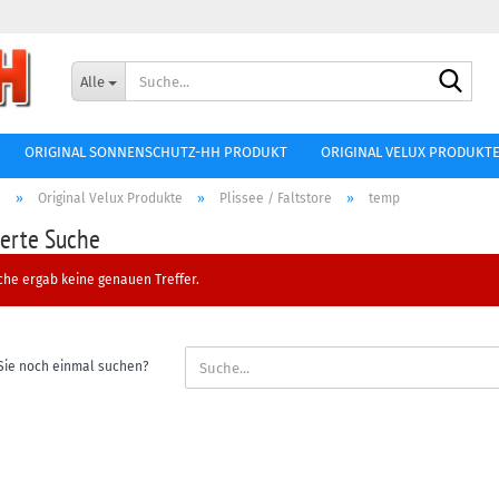
Lieferland
Such
Alle
E-Mai
ORIGINAL SONNENSCHUTZ-HH PRODUKT
ORIGINAL VELUX PRODUKT
Passw
e
»
Original Velux Produkte
»
Plissee / Faltstore
»
temp
terte Suche
che ergab keine genauen Treffer.
Konto ers
Passwort
Sie noch einmal suchen?