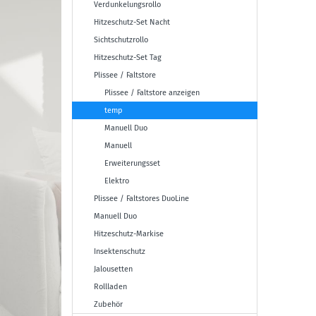
Verdunkelungsrollo
Hitzeschutz-Set Nacht
Sichtschutzrollo
Hitzeschutz-Set Tag
Plissee / Faltstore
Plissee / Faltstore anzeigen
temp
Manuell Duo
Manuell
Erweiterungsset
Elektro
Plissee / Faltstores DuoLine
Manuell Duo
Hitzeschutz-Markise
Insektenschutz
Jalousetten
Rollladen
Zubehör