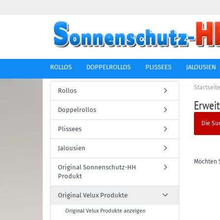
ROLLOS
DOPPELROLLOS
PLISSEES
JALOUSIEN
Startseit
Rollos
Erwei
Doppelrollos
Die Su
Plissees
Jalousien
Möchten 
Original Sonnenschutz-HH
Produkt
Original Velux Produkte
Original Velux Produkte anzeigen