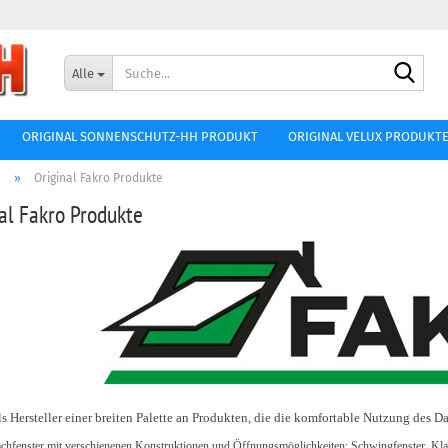
Lieferland
Such
Alle
E-Mai
ORIGINAL SONNENSCHUTZ-HH PRODUKT
ORIGINAL VELUX PRODUKT
Passw
e
»
Original Fakro Produkte
al Fakro Produkte
Konto ers
Passwort
 Hersteller einer breiten Palette an Produkten, die die komfortable Nutzung des Da
chfenster mit verschienenen Konstruktionen und Öffnungsmöglichkeiten: Schwingfenster, Klap