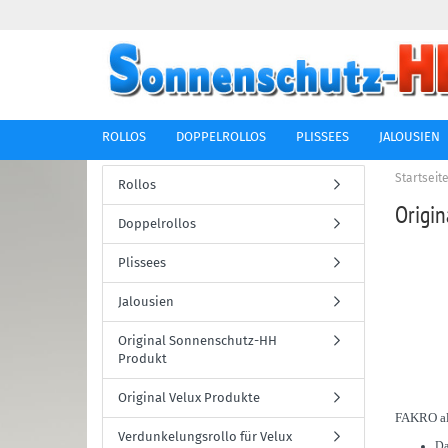
ROLLOS
DOPPELROLLOS
PLISSEES
JALOUSIEN
Startseit
Rollos
Origin
Doppelrollos
Plissees
Jalousien
Original Sonnenschutz-HH
Produkt
Original Velux Produkte
FAKRO als
Verdunkelungsrollo für Velux
Da