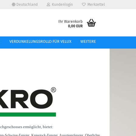
Deutschland
Kundenlogin
Merkzettel
e...
Ihr Warenkorb
0,00 EUR
l
E
VERDUNKELUNGSROLLO FÜR VELUX
WEITERE
ort
tellen
 vergessen?
chgeschosses ermöglicht, bietet:
p-Schwing-Fenster, Kniestock-Fenster, Ausstiegsfenster, Oberlichte,