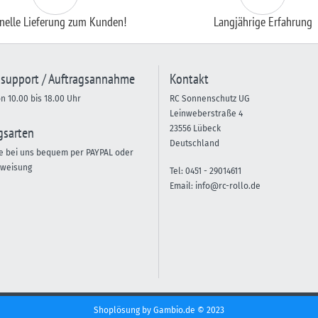
nelle Lieferung zum Kunden!
Langjährige Erfahrung
support / Auftragsannahme
Kontakt
on 10.00 bis 18.00 Uhr
RC Sonnenschutz UG
Leinweberstraße 4
gsarten
23556 Lübeck
Deutschland
e bei uns bequem per PAYPAL oder
weisung
Tel:
0451 -
29014611
Email:
info@rc-rollo.de
Shoplösung
by Gambio.de © 2023