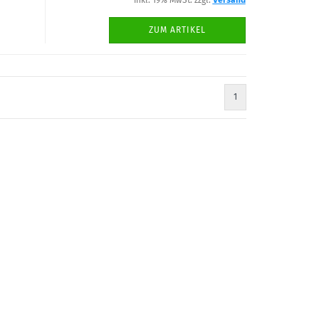
inkl. 19% MwSt. zzgl.
Versand
ZUM ARTIKEL
1