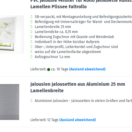
PVC Jalousie Fenster Tür Rollo Jalousette Kunst
Lamellen Plissee Faltrollo
SB-verpackt, mit Montageanleitung und Befestigungszubehö
Befestigung mit Universalträger für Wand- und Deckenmon
Lamellenbreite 25 mm
Lamellendicke ca. 0,15 mm
Bedienung Zugschnur mit Quaste und Wendestab
Individuell in der Höhe kürzbar Aufpreis
Ober-, Unterprofil, Leiterkordel und Zugschnur sind
weiss auf die Lamellenfarbe abgestimmt
Aufzugsschnur 1,4 mm
Lieferzeit:
ca. 10 Tage
(Ausland abweichend)
Jalousien Jalousetten aus Aluminium 25 mm
Lamellenbreite
Aluminium Jalousien - Jalousetten in vielen Größen und Fa
Lieferzeit: 12 Tage
(Ausland abweichend)