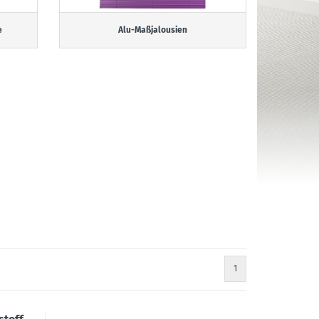
e
Alu-Maßjalousien
1