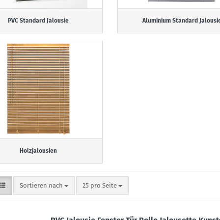
PVC Standard Jalousie
Aluminium Standard Jalousi
Holzjalousien
Sortieren nach
pro Seite
Sortieren nach
25 pro Seite