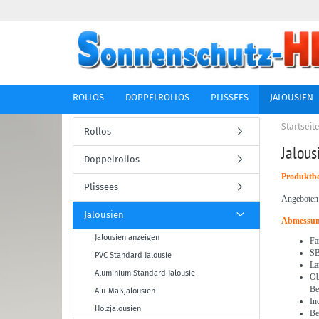
ROLLOS
DOPPELROLLOS
PLISSEES
JALOUSIEN
Startseit
Rollos
Jalous
Doppelrollos
Produktbe
Plissees
Angeboten 
Jalousien
Abmessun
Jalousien anzeigen
Fa
SB
PVC Standard Jalousie
La
Aluminium Standard Jalousie
Ob
Be
Alu-Maßjalousien
In
Holzjalousien
Be