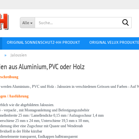
Lieferland
Such
Alle
E-Mai
ORIGINAL SONNENSCHUTZ-HH PRODUKT
ORIGINAL VELUX PRODUKT
Passw
e
»
Jalousien
ien aus Aluminium, PVC oder Holz
schreibung
werden Aluminium-, PVC und Holz - Jalousien in verschiedenen Grössen und Farben - Auf Wu
Konto ers
gen / Ausführung
Passwort
rblich wie die abgebildeten Jalousien.
 - verpackt , mit Montageanleitung und Befestigungszubehör
mellenbreite 25 mm / Lamellendicke 0,15 mm / Aufzugsschnur 1,4 mm
erschiene 25 mm x 24 mm, Unterschiene 19,5 mm x 10 mm,
dienung über eine Zugschnur mit Quaste und Wendestab
dividuell in der Höhe kürzbar
dienelemente transparent, Endkappen halbtransparent