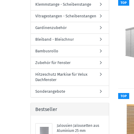
TOP
Klemmstange - Scheibenstange
Vitragestangen - Scheibenstangen
Gardinenzubehör
Bleiband - Bleischnur
Bambusrollo
Zubehör für Fenster
Hitzeschutz Markise für Velux
Dachfenster
Sonderangebote
TOP
Bestseller
Jalousien Jalousetten aus
Aluminium 25 mm