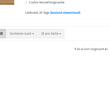
2 Jahre Herstellergarantie
Lieferzeit: 20 Tage
(Ausland abweichend)
Sortieren nach
pro Seite
Sortieren nach
25 pro Seite
1
bis
4
(von insgesamt
4
)