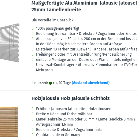
Maßgefertigte Alu Aluminium-Jalousie Jalouset
25mm Lamellenbreite
Die Vorteile im Überblick:
100% passgenau gefertigt
Bedienung frei wählbar - Drehstab / Zugschnur oder Endlos
Abmessungen von 50 cm bis 280 cm in der Breite und bis zu
in der Höhe möglich schmalere Breiten auf Anfrage
Es stehen 18 Farben zur Auswahl - andere Farben auf Anfra
freihängend oder mit Drahtseilführung/Pendelsicherung
einfache Montage an der Decke oder Wand mittels mitgelie
Universal-Kombiträger - Alternativ Klemmhalter für PVC-Fe
Mehrpreis
Lieferzeit:
ca. 10 Tage
(Ausland abweichend)
Holzjalousie Holz Jalousie Echtholz
Echtholz Jalousien Jalousetten Holzjalousien
Breite x Höhe und Farbe: wählbar
Lamellenbreite 25 mm oder 50 mm / Lamellendicke 3 mm /
Aufzugsschnur 1,6 mm
Bedienseite Drehstab / Zugschnur links
Qualität made in Germany