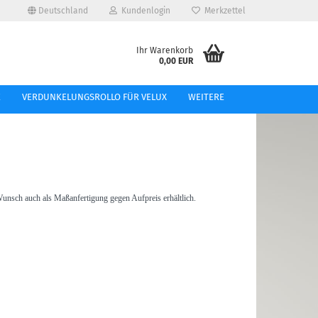
Deutschland
Kundenlogin
Merkzettel
e...
Ihr Warenkorb
0,00 EUR
l
E
VERDUNKELUNGSROLLO FÜR VELUX
WEITERE
ort
nsch auch als Maßanfertigung gegen Aufpreis erhältlich.
tellen
 vergessen?