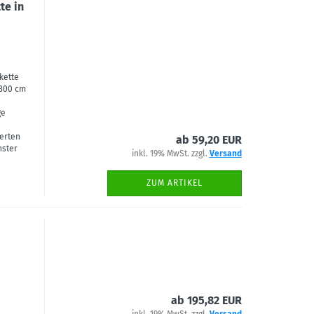
te in
kette
 300 cm
ge
ferten
ab 59,20 EUR
nster
inkl. 19% MwSt. zzgl.
Versand
ZUM ARTIKEL
ab 195,82 EUR