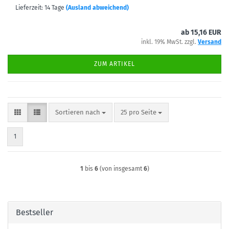
Lieferzeit: 14 Tage
(Ausland abweichend)
ab 15,16 EUR
inkl. 19% MwSt. zzgl.
Versand
ZUM ARTIKEL
Sortieren nach
pro Seite
Sortieren nach
25 pro Seite
1
1
bis
6
(von insgesamt
6
)
Bestseller