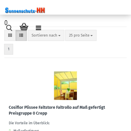
0
Sortieren nach
pro Seite
Sortieren nach
25 pro Seite
1
Cosiflor Plissee Faltstore Faltrollo auf Maß gefertigt
Preisgruppe 0 Crepp
Die Vorteile im Überblick: