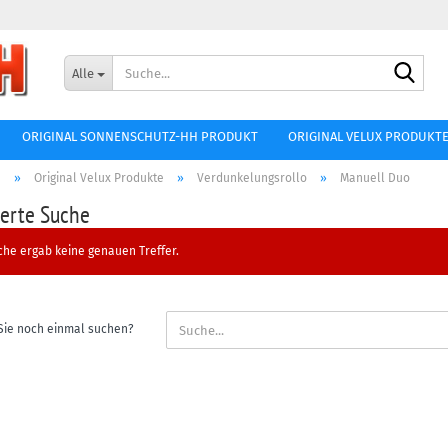
Lieferland
Such
Alle
E-Mai
ORIGINAL SONNENSCHUTZ-HH PRODUKT
ORIGINAL VELUX PRODUKT
Passw
e
»
Original Velux Produkte
»
Verdunkelungsrollo
»
Manuell Duo
terte Suche
che ergab keine genauen Treffer.
Konto ers
Passwort
Sie noch einmal suchen?