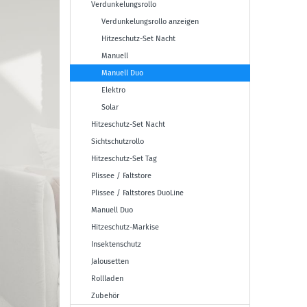
Verdunkelungsrollo
Verdunkelungsrollo anzeigen
Hitzeschutz-Set Nacht
Manuell
Manuell Duo
Elektro
Solar
Hitzeschutz-Set Nacht
Sichtschutzrollo
Hitzeschutz-Set Tag
Plissee / Faltstore
Plissee / Faltstores DuoLine
Manuell Duo
Hitzeschutz-Markise
Insektenschutz
Jalousetten
Rollladen
Zubehör