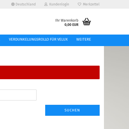
Deutschland
Kundenlogin
Merkzettel
e...
Ihr Warenkorb
0,00 EUR
l
E
VERDUNKELUNGSROLLO FÜR VELUX
WEITERE
ort
tellen
 vergessen?
SUCHEN