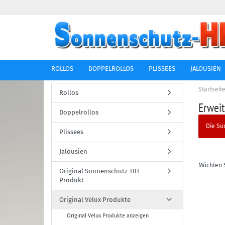
ROLLOS
DOPPELROLLOS
PLISSEES
JALOUSIEN
Startseit
Rollos
Erwei
Doppelrollos
Die Su
Plissees
Jalousien
Möchten 
Original Sonnenschutz-HH
Produkt
Original Velux Produkte
Original Velux Produkte anzeigen