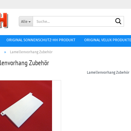
Lieferland
Such
Alle
E-Mai
ORIGINAL SONNENSCHUTZ-HH PRODUKT
ORIGINAL VELUX PRODUKT
Passw
e
»
Lamellenvorhang Zubehör
lenvorhang Zubehör
Lamellenvorhang Zubehör
Konto ers
Passwort