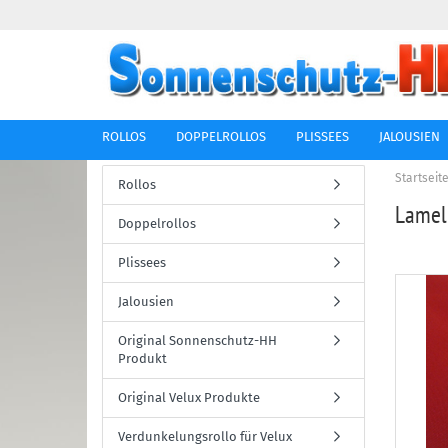
ROLLOS
DOPPELROLLOS
PLISSEES
JALOUSIEN
Startseit
Rollos
Lamel
Doppelrollos
Plissees
Jalousien
Original Sonnenschutz-HH
Produkt
Original Velux Produkte
Verdunkelungsrollo für Velux