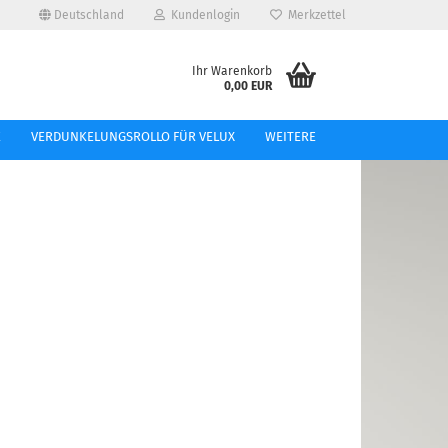
Deutschland
Kundenlogin
Merkzettel
e...
Ihr Warenkorb
0,00 EUR
l
E
VERDUNKELUNGSROLLO FÜR VELUX
WEITERE
ort
tellen
 vergessen?