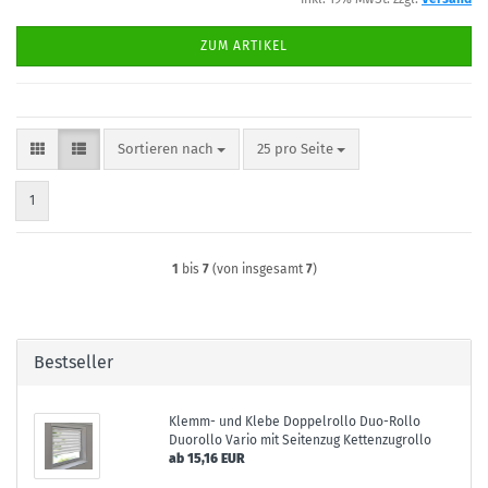
ZUM ARTIKEL
Sortieren nach
pro Seite
Sortieren nach
25 pro Seite
1
1
bis
7
(von insgesamt
7
)
Bestseller
Klemm- und Klebe Doppelrollo Duo-Rollo
Duorollo Vario mit Seitenzug Kettenzugrollo
ab 15,16 EUR