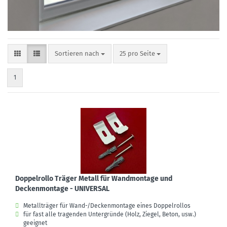
Sortieren nach
pro Seite
Sortieren nach
25 pro Seite
1
Doppelrollo Träger Metall für Wandmontage und
Deckenmontage - UNIVERSAL
Metallträger für Wand-/Deckenmontage eines Doppelrollos
für fast alle tragenden Untergründe (Holz, Ziegel, Beton, usw.)
geeignet