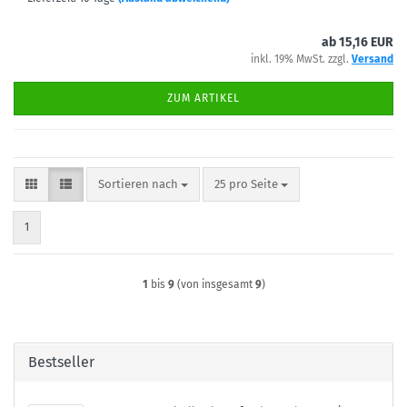
ab 15,16 EUR
inkl. 19% MwSt. zzgl.
Versand
ZUM ARTIKEL
Sortieren nach
pro Seite
Sortieren nach
25 pro Seite
1
1
bis
9
(von insgesamt
9
)
Bestseller