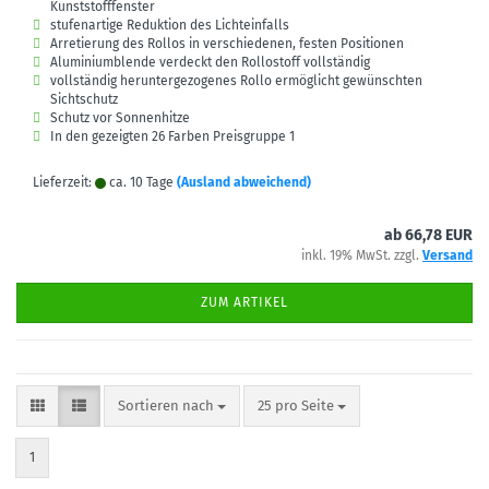
Kunststofffenster
stufenartige Reduktion des Lichteinfalls
Arretierung des Rollos in verschiedenen, festen Positionen
Aluminiumblende verdeckt den Rollostoff vollständig
vollständig heruntergezogenes Rollo ermöglicht gewünschten
Sichtschutz
Schutz vor Sonnenhitze
In den gezeigten 26 Farben Preisgruppe 1
Lieferzeit:
ca. 10 Tage
(Ausland abweichend)
ab 66,78 EUR
inkl. 19% MwSt. zzgl.
Versand
ZUM ARTIKEL
Sortieren nach
pro Seite
Sortieren nach
25 pro Seite
1