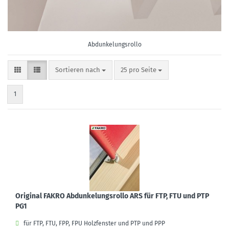
Abdunkelungsrollo
Sortieren nach
pro Seite
Sortieren nach
25 pro Seite
1
Original FAKRO Abdunkelungsrollo ARS für FTP, FTU und PTP
PG1
für FTP, FTU, FPP, FPU Holzfenster und PTP und PPP